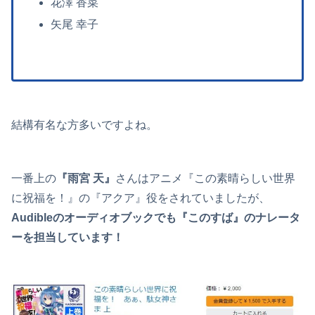
花澤 香菜
矢尾 幸子
結構有名な方多いですよね。
一番上の
『雨宮 天』
さんはアニメ『この素晴らしい世界
に祝福を！』の『アクア』役をされていましたが、
Audibleのオーディオブックでも『このすば』のナレータ
ーを担当しています！