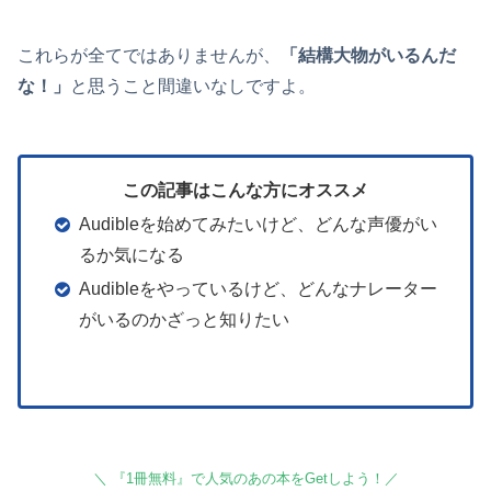
これらが全てではありませんが、
「結構大物がいるんだ
な！」
と思うこと間違いなしですよ。
この記事はこんな方にオススメ
Audibleを始めてみたいけど、どんな声優がい
るか気になる
Audibleをやっているけど、どんなナレーター
がいるのかざっと知りたい
＼ 『1冊無料』で人気のあの本をGetしよう！／