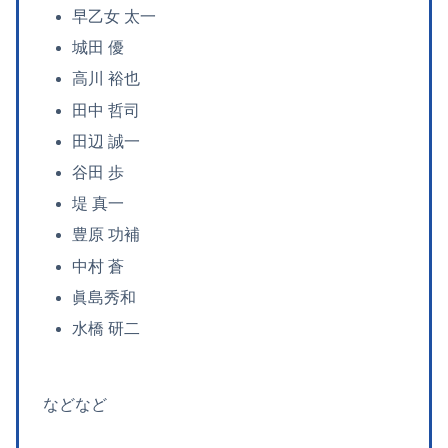
早乙女 太一
城田 優
高川 裕也
田中 哲司
田辺 誠一
谷田 歩
堤 真一
豊原 功補
中村 蒼
眞島秀和
水橋 研二
などなど