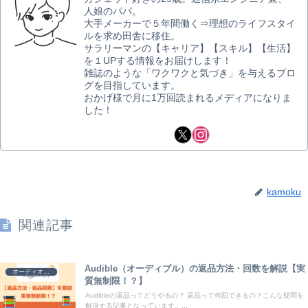
人娘のパパ。
大手メーカーで５年間働く⇒理想のライフスタイ
ルを求め田舎に移住。
サラリーマンの【キャリア】【スキル】【生活】
を１UPする情報をお届けします！
雑誌のような「ワクワクと気づき」を与えるブロ
グを目指しています。
おかげ様で月に1万回読まれるメディアになりま
した！
kamoku
関連記事
Audible（オーディブル）の返品方法・回数を解説【実
オーディオブック
質無制限！？】
Audibleの返品ってどうやるの？ 返品って何回できるの？こんな疑問を
解決する記事となっています。...