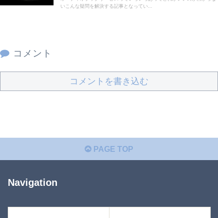
いこんな疑問を解決する記事となってい...
コメント
コメントを書き込む
PAGE TOP
Navigation