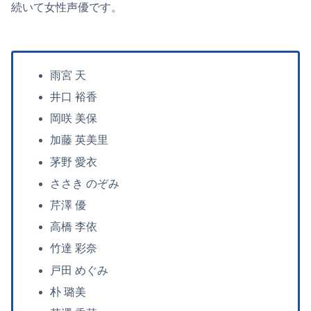
続いて女性声優です。
雨宮 天
井口 裕香
岡咲 美保
加藤 英美里
茅野 愛衣
ささき のぞみ
芹澤 優
高橋 李依
竹達 彩奈
戸田 めぐみ
朴 璐美