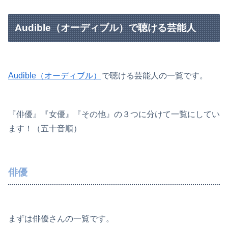
Audible（オーディブル）で聴ける芸能人
Audible（オーディブル）
で聴ける芸能人の一覧です。
『俳優』『女優』『その他』の３つに分けて一覧にしてい
ます！（五十音順）
俳優
まずは俳優さんの一覧です。