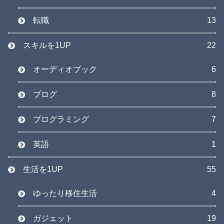
転職
13
スキルを1UP
22
オーディオブック
6
ブログ
8
プログラミング
7
英語
1
生活を1UP
55
ゆったり移住生活
4
ガジェット
19