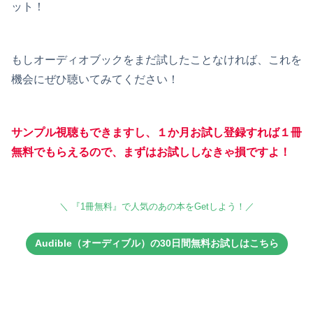
ット！
もしオーディオブックをまだ試したことなければ、これを
機会にぜひ聴いてみてください！
サンプル視聴もできますし、１か月お試し登録すれば１冊
無料でもらえるので、まずはお試ししなきゃ損ですよ！
＼ 『1冊無料』で人気のあの本をGetしよう！／
Audible（オーディブル）の30日間無料お試しはこちら