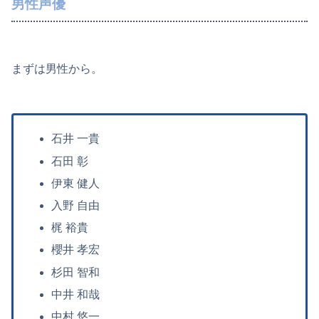
男性声優
まずは男性から。
石井 一貴
石田 彰
伊東 健人
入野 自由
梶 裕貴
櫻井 孝宏
杉田 智和
中井 和哉
中村 悠一