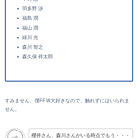
羽多野 渉
福島 潤
福山 潤
緑川 光
森川 智之
森久保 祥太郎
すみません、僕FFⅦ大好きなので、触れずにはいられま
せん。
櫻井さん、森川さんがいる時点でもう・・・