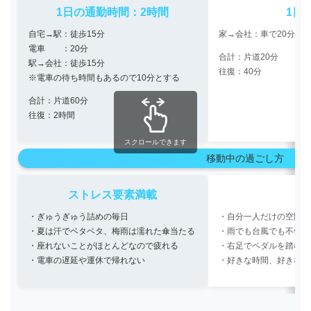
1日の通勤時間：2時間
1日
自宅→駅：徒歩15分
家→会社：車で20分
電車 ：20分
合計：片道20分
駅→会社：徒歩15分
往復：40分
※電車の待ち時間もあるので10分とする
合計：片道60分
往復：2時間
スクロールできます
移動中の過ごし方
ストレス要素満載
・ぎゅうぎゅう詰めの毎日
・自分一人だけの空間な
・夏は汗でベタベタ、梅雨は濡れた傘当たる
・雨でも台風でも不便な
・座れないことがほとんどなので疲れる
・右足でペダルを踏むだ
・電車の遅延や運休で帰れない
・好きな時間、好きな経