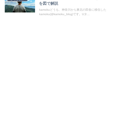
を図で解説
kamokuどうも、神奈川から東北の田舎に移住した
kamoku(@kamoku_blog)です。Uタ...