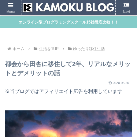
Menu
Navi
オンライン型プログラミングスクール15社徹底比較！！
ホーム
生活を1UP
ゆったり移住生活
都会から田舎に移住して2年、リアルなメリッ
トとデメリットの話
2020.06.26
※当ブログではアフィリエイト広告を利用しています