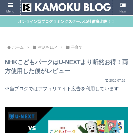
Menu
Navi
オンライン型プログラミングスクール15社徹底比較！！
ホーム
生活を1UP
子育て
NHKこどもパークはU-NEXTより断然お得！両
方使用した僕がレビュー
2020.07.26
※当ブログではアフィリエイト広告を利用しています