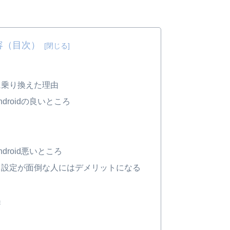
容（目次）
idに乗り換えた理由
ndroidの良いところ
droid悪いところ
、設定が面倒な人にはデメリットになる
遇