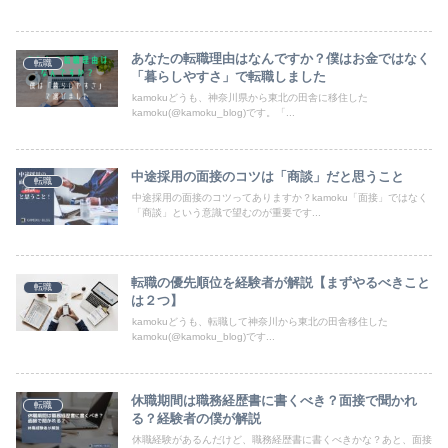
あなたの転職理由はなんですか？僕はお金ではなく
転職
「暮らしやすさ」で転職しました
kamokuどうも、神奈川県から東北の田舎に移住した
kamoku(@kamoku_blog)です。「...
中途採用の面接のコツは「商談」だと思うこと
転職
中途採用の面接のコツってありますか？kamoku「面接」ではなく
「商談」という意識で望むのが重要です...
転職の優先順位を経験者が解説【まずやるべきこと
転職
は２つ】
kamokuどうも、転職して神奈川から東北の田舎移住した
kamoku(@kamoku_blog)です...
休職期間は職務経歴書に書くべき？面接で聞かれ
転職
る？経験者の僕が解説
休職経験があるんだけど、職務経歴書に書くべきかな？あと、面接