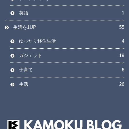
英語
1
生活を1UP
55
ゆったり移住生活
4
ガジェット
19
子育て
6
生活
26