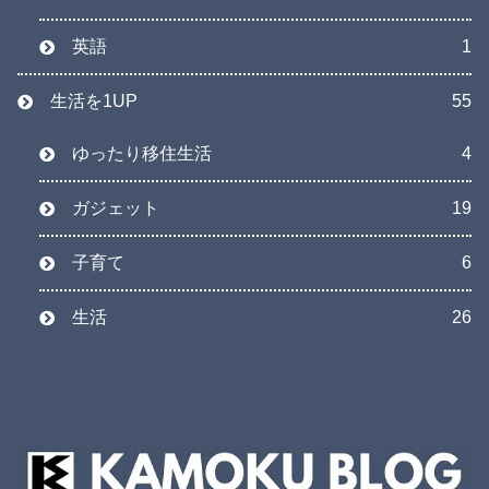
英語
1
生活を1UP
55
ゆったり移住生活
4
ガジェット
19
子育て
6
生活
26