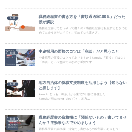
職務経歴書の書き方を「書類通過率100％」だった
転職
僕が解説
職務経歴書ってどうやって書くの？職務経歴書は転職するときに初
めて出会う方が大半です。初めてなら書き方...
中途採用の面接のコツは「商談」だと思うこと
転職
中途採用の面接のコツってありますか？kamoku「面接」ではなく
「商談」という意識で望むのが重要です...
地方自治体の就職支援制度を活用しよう【知らない
転職
と損します】
kamokuどうも、神奈川から東北の田舎に移住した
kamoku(@kamoku_blog)です。地方...
職務経歴書の資格欄に「関係ないもの」書いてませ
転職
んか？逆効果なのでやめましょう
職務経歴書の資格欄、折角だし書けるもの全部書いちゃおう！