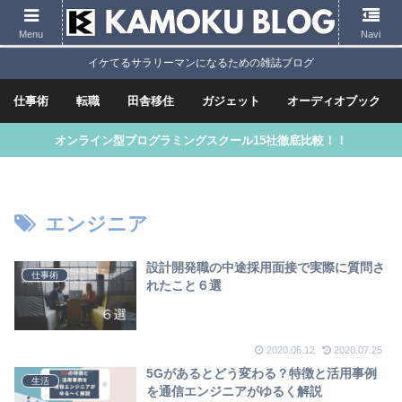
Menu
Navi
イケてるサラリーマンになるための雑誌ブログ
仕事術
転職
田舎移住
ガジェット
オーディオブック
オンライン型プログラミングスクール15社徹底比較！！
エンジニア
設計開発職の中途採用面接で実際に質問さ
仕事術
れたこと６選
2020.06.12
2020.07.25
5Gがあるとどう変わる？特徴と活用事例
生活
を通信エンジニアがゆるく解説