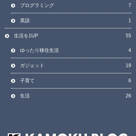
プログラミング
7
英語
1
生活を1UP
55
ゆったり移住生活
4
ガジェット
19
子育て
6
生活
26