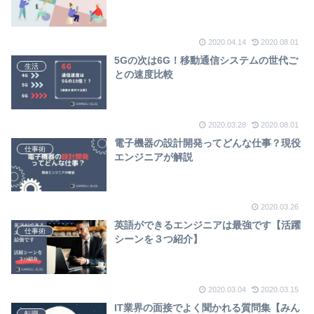
2020.04.14
2020.08.01
5Gの次は6G！移動通信システムの世代ご
生活
との速度比較
2020.03.28
2020.08.01
電子機器の設計開発ってどんな仕事？現役
仕事術
エンジニアが解説
2020.03.26
英語ができるエンジニアは最強です【活躍
仕事術
シーンを３つ紹介】
2020.03.04
2020.03.15
IT業界の面接でよく聞かれる質問集【みん
転職