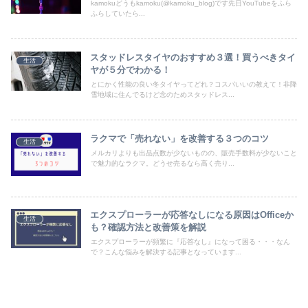
kamokuどうもkamoku(@kamoku_blog)です先日YouTubeをふら
ふらしていたら...
スタッドレスタイヤのおすすめ３選！買うべきタイ
生活
ヤが５分でわかる！
とにかく性能の良い冬タイヤってどれ？コスパいいの教えて！非降
雪地域に住んでるけど念のためスタッドレス...
ラクマで「売れない」を改善する３つのコツ
生活
メルカリよりも出品点数が少ないものの、販売手数料が少ないこと
で魅力的なラクマ。どうせ売るなら高く売り...
エクスプローラーが応答なしになる原因はOfficeか
生活
も？確認方法と改善策を解説
エクスプローラーが頻繁に『応答なし』になって困る・・・なん
で？こんな悩みを解決する記事となっています...