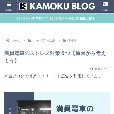
Menu
Navi
オンライン型プログラミングスクール15社徹底比較！！
ホーム
キャリアを1UP
仕事術
満員電車のストレス対策５つ【原因から考え
よう】
2020.07.26
※当ブログではアフィリエイト広告を利用しています