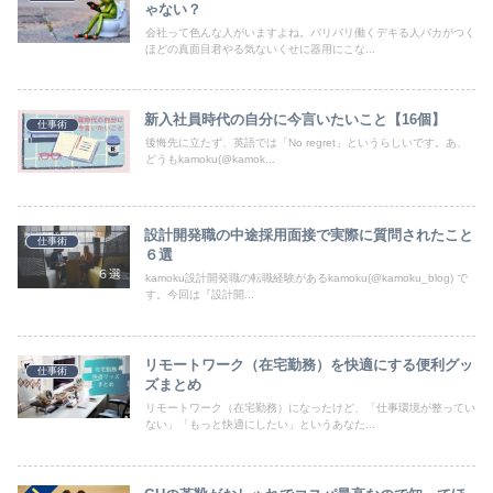
ゃない？
会社って色んな人がいますよね。バリバリ働くデキる人バカがつく
ほどの真面目君やる気ないくせに器用にこな...
新入社員時代の自分に今言いたいこと【16個】
仕事術
後悔先に立たず、英語では「No regret」というらしいです。あ、
どうもkamoku(@kamok...
設計開発職の中途採用面接で実際に質問されたこと
仕事術
６選
kamoku設計開発職の転職経験があるkamoku(@kamoku_blog) で
す。今回は『設計開...
リモートワーク（在宅勤務）を快適にする便利グッ
仕事術
ズまとめ
リモートワーク（在宅勤務）になったけど、「仕事環境が整ってい
ない」「もっと快適にしたい」というあなた...